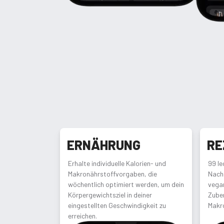
ERNÄHRUNG
RE
Erhalte individuelle Kalorien- und
99 le
Makronährstoffvorgaben, die
Nach
wöchentlich optimiert werden, um dein
vegan
Körpergewichtsziel in deiner
Zuber
eingestellten Geschwindigkeit zu
Makr
erreichen.