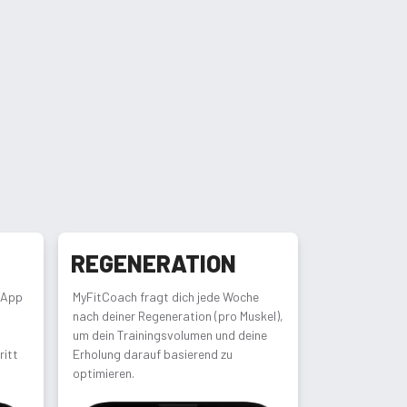
T
REGENERATION
 App
MyFitCoach fragt dich jede Woche
nach deiner Regeneration (pro Muskel),
um dein Trainingsvolumen und deine
ritt
Erholung darauf basierend zu
optimieren.